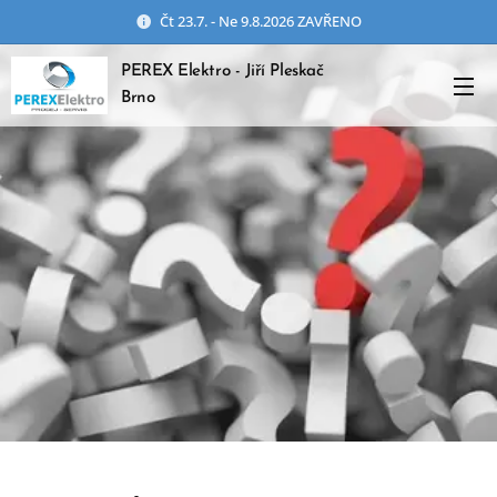
Čt 23.7. - Ne 9.8.2026 ZAVŘENO
PEREX Elektro - Jiří Pleskač
Brno