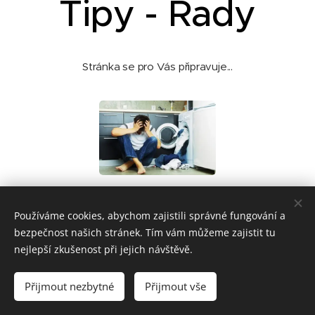
Tipy - Rady
Stránka se pro Vás připravuje...
Používáme cookies, abychom zajistili správné fungování a
bezpečnost našich stránek. Tím vám můžeme zajistit tu
nejlepší zkušenost při jejich návštěvě.
PEREX Elektro | Servis elektrospotřebičů Brno |
Gajdošova
46,
615 00 Brno - Židenice |
GDPR
Přijmout nezbytné
Přijmout vše
Vytvořeno službou
Webnode
Cookies